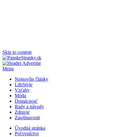
Skip to content
PanskeStranky.sk
Magazín pre nás mužov
Menu
Najnovšie články
LifeStyle
Vzťahy
Móda
Domácnosť
Rady a návody
Zdravie
Zaujímavosti
Úvodná stránka
Poľovníctvo