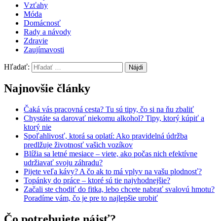
Vzťahy
Móda
Domácnosť
Rady a návody
Zdravie
Zaujímavosti
Hľadať:
Najnovšie články
Čaká vás pracovná cesta? Tu sú tipy, čo si na ňu zbaliť
Chystáte sa darovať niekomu alkohol? Tipy, ktorý kúpiť a
ktorý nie
Spoľahlivosť, ktorá sa oplatí: Ako pravidelná údržba
predlžuje životnosť vašich vozíkov
Blížia sa letné mesiace – viete, ako počas nich efektívne
udržiavať svoju záhradu?
Pijete veľa kávy? A čo ak to má vplyv na vašu plodnosť?
Topánky do práce – ktoré sú tie najvhodnejšie?
Začali ste chodiť do fitka, lebo chcete nabrať svalovú hmotu?
Poradíme vám, čo je pre to najlepšie urobiť
Čo potrebujete nájsť?